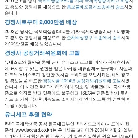
2001년 9월 당사
국제학생증ISEC를 가짜 국제학생증이라고 비방
하
고 홍보한 경쟁사를 대상으로 한
홍보물배포금지소송에서 승소
하였
습니다.
경쟁사로부터 2,000만원 배상
2002년 당사는 국제학생증ISEC를 가짜 국제학생증이라고 비방하
고 홍보한 경쟁사를 대상으로 한
손해배상청구 소송에서 승소
하여
2,000만원을 배상 받았습니다.
경쟁사 공정거래위원회에 고발
유네스코와 협약을 통해 단지 유네스코 로고를 경쟁사 국제학생증
에 표시할 수 있는 권한을 받은 마케팅 제휴임에도 불구하고 사실과
다르게 유네스코가 창안한 것처럼 소비자를 오인시키는 허위 광고
및 홍보물을 배포한
경쟁사를 2004년 공정거래위원회에 고발
하였
습니다. 이 사건은 ISEC가 해외 여러 명소 및 박물관에서 국제학생
증으로 인정을 받고 있음에도 불구하고, ISEC는 인증을 받지 못한
카드 및 가짜 국제학생증으로 소비자에게 인식되도록 한 명백한 허
위 광고였습니다.
유니세프 후원 협약
ISEC 국제학생증 공식 한국대표부인 ISE 카드코리아(대표이사 한
준성, www.isecard.co.kr)는 유니세프 코리아와 2004년 4월 21일부
터 1년간 국제학생증 판매 수익금의 일부인 일천만 원을 유니세프에