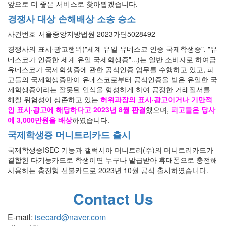
앞으로 더 좋은 서비스로 찾아뵙겠습니다.
경쟁사 대상 손해배상 소송 승소
사건번호
-
서울중앙지방법원
2023
가단
5028492
경쟁사의 표시·광고행위("세계 유일 유네스코 인증 국제학생증". "유
네스코가 인증한 세계 유일 국제학생증"...)는 일반 소비자로 하여금
유네스코가 국제학생증에 관한 공식인증 업무를 수행하고 있고, 피
고들의 국제학생증만이 유네스코로부터 공식인증을 받은 유일한 국
제학생증이라는 잘못된 인식을 형성하게 하여 공정한 거래질서를
해칠 위험성이 상존하고 있는
허위과장의 표시·광고이거나 기만적
인 표시·광고에 해당하다고 2023년 8월 판결
했으며,
피고들은 당사
에 3,000만원을 배상
하였습니다.
국제학생증 머니트리카드 출시
국제학생증ISEC 기능과 갤럭시아 머니트리(주)의 머니트리카드가
결합한 다기능카드로 학생이면 누구나 발급받아 휴대폰으로 충전해
사용하는 충전형 선불카드로 2023년 10월 공식 출시하였습니다.
Contact Us
E-mail:
isecard@naver.com